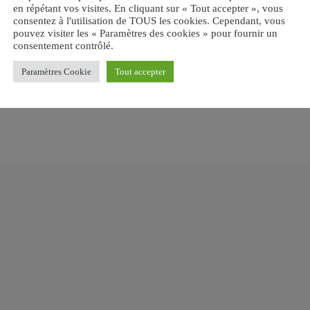
en répétant vos visites. En cliquant sur « Tout accepter », vous
UDE
consentez à l'utilisation de TOUS les cookies. Cependant, vous
pouvez visiter les « Paramètres des cookies » pour fournir un
consentement contrôlé.
email
RATE IT
Paramètres Cookie
Tout accepter