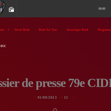
radio
00:00
ots
Street Rock
Rock En Vrac
Jurassique Rock
Programm
DISC
sier de presse 79e CI
01/08/2013
12
today