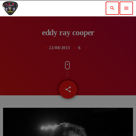
search
menu
eddy ray cooper
22/08/2013
6
today
share
email