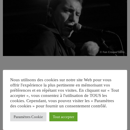
Nous utilisons des cookies sur notre site Web pour vous
offrir l'expérience la plus pertinente en mémorisant vos
préférences et en répétant vos visites. En cliquant sur « Tout
accepter », vous consentez à l'utilisation de TOUS les
cookies. Cependant, vous pouvez visiter les « Paramètres
ÉCRIT PAR:
JEAN-CLAUDE
des cookies » pour fournir un consentement contrôlé.
Paramètres Cookie
Tout accepter
email