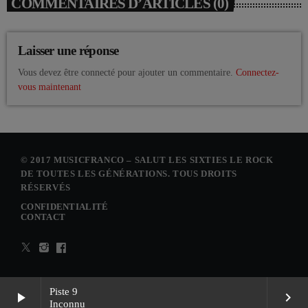
COMMENTAIRES D’ARTICLES (0)
Laisser une réponse
Vous devez être connecté pour ajouter un commentaire.
Connectez-
vous maintenant
© 2017 MUSICFRANCO – SALUT LES SIXTIES LE ROCK
DE TOUTES LES GÉNÉRATIONS. TOUS DROITS
RÉSERVÉS
CONFIDENTIALITÉ
CONTACT
Piste 9
play_arrow
keyboard_arrow_right
Inconnu