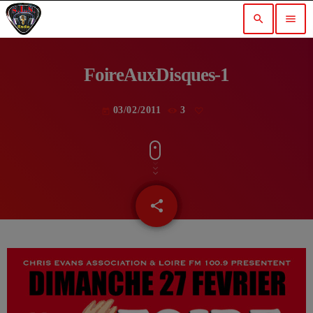
search
menu
FoireAuxDisques-1
03/02/2011
3
today
share
email