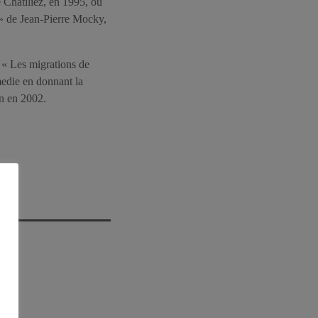
e Chatiliez, en 1995, ou
 » de Jean-Pierre Mocky,
e « Les migrations de
edie en donnant la
on en 2002.