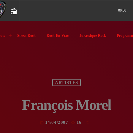
radio
00:00
ots
Street Rock
Rock En Vrac
Jurassique Rock
Programm
ARTISTES
François Morel
14/04/2007
16
today