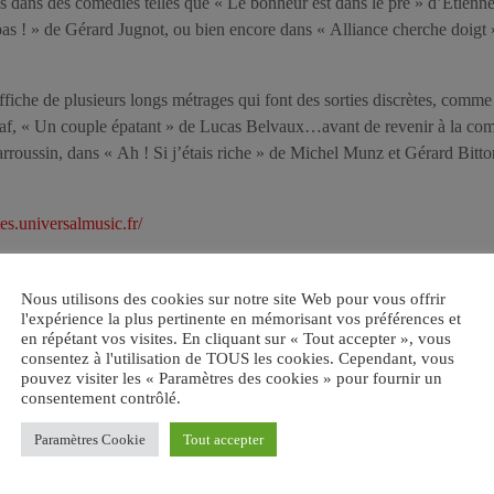
fés dans des comédies telles que « Le bonheur est dans le pré » d’Etienn
t pas ! » de Gérard Jugnot, ou bien encore dans « Alliance cherche doigt
l’affiche de plusieurs longs métrages qui font des sorties discrètes, comm
af, « Un couple épatant » de Lucas Belvaux…avant de revenir à la com
arroussin, dans « Ah ! Si j’étais riche » de Michel Munz et Gérard Bitt
tes.universalmusic.fr/
Nous utilisons des cookies sur notre site Web pour vous offrir
l'expérience la plus pertinente en mémorisant vos préférences et
en répétant vos visites. En cliquant sur « Tout accepter », vous
consentez à l'utilisation de TOUS les cookies. Cependant, vous
pouvez visiter les « Paramètres des cookies » pour fournir un
consentement contrôlé.
UDE
Paramètres Cookie
Tout accepter