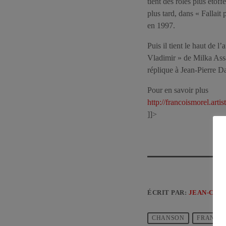
tient des rôles plus étof
plus tard, dans « Fallai
en 1997.
Puis il tient le haut de 
Vladimir » de Milka Ass
réplique à Jean-Pierre D
Pour en savoir plus
http://francoismorel.artis
]]>
ÉCRIT PAR:
JEAN-CLA
CHANSON
FRANCE