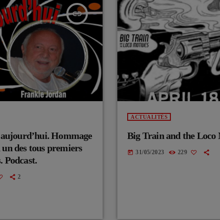
insert_link
ACTUALITÉS
au aujourd’hui. Hommage
Big Train and the Loco
 un des tous premiers
31/05/2023
229
today
. Podcast.
2