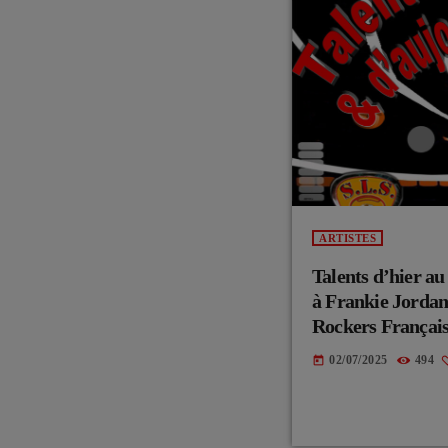
ARTISTES
Talents d’hier 
à Frankie Jordan
Rockers Français
02/07/2025
494
today