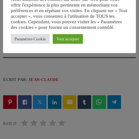
offrir l'expérience la plus pertinente en mémorisant vos
préférences et en répétant vos visites. En cliquant sur « Tout
accepter », vous consentez à l'utilisation de TOUS les
cookies. Cependant, vous pouvez visiter les « Paramètres
des cookies » pour fournir un consentement contrôlé.
Paramètres Cookie
Tout accepter
ÉCRIT PAR:
JEAN-CLAUDE
email
RATE IT