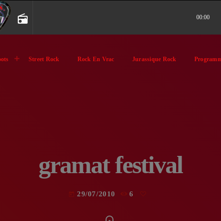
radio
00:00
ots
Street Rock
Rock En Vrac
Jurassique Rock
Programm
gramat festival
29/07/2010
6
today