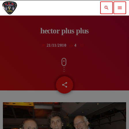
search
menu
hector plus plus
21/11/2010
4
today
share
email