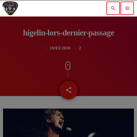
search
menu
higelin-lors-dernier-passage
10/03/2010
2
today
share
email