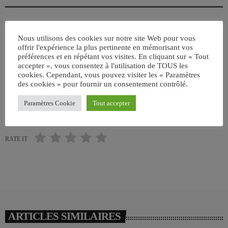
Nous utilisons des cookies sur notre site Web pour vous
ÉCRIT PAR:
JEAN-CLAUDE
offrir l'expérience la plus pertinente en mémorisant vos
préférences et en répétant vos visites. En cliquant sur « Tout
accepter », vous consentez à l'utilisation de TOUS les
FRANCE
cookies. Cependant, vous pouvez visiter les « Paramètres
des cookies » pour fournir un consentement contrôlé.
email
Paramètres Cookie
Tout accepter
RATE IT
ARTICLES SIMILAIRES