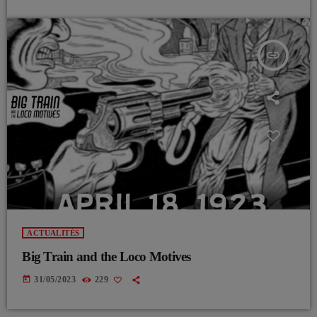
insert_link
ACTUALITÉS
Big Train and the Loco Motives
today
31/05/2023
229