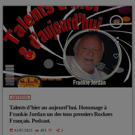
insert_link
ARTISTES
Talents d’hier au aujourd’hui. Hommage à
Frankie Jordan un des tous premiers Rockers
Français. Podcast.
today
02/07/2025
493
2