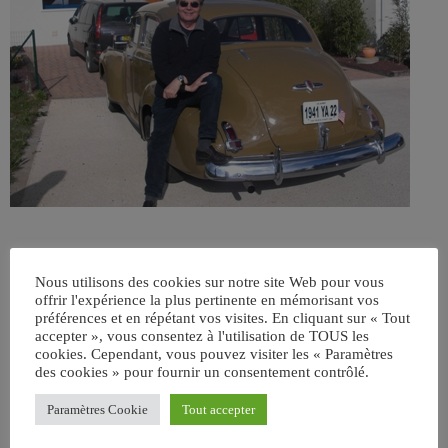
Nous utilisons des cookies sur notre site Web pour vous
offrir l'expérience la plus pertinente en mémorisant vos
préférences et en répétant vos visites. En cliquant sur « Tout
accepter », vous consentez à l'utilisation de TOUS les
cookies. Cependant, vous pouvez visiter les « Paramètres
des cookies » pour fournir un consentement contrôlé.
ÉCRIT PAR:
JEAN-CLAUDE
Paramètres Cookie
Tout accepter