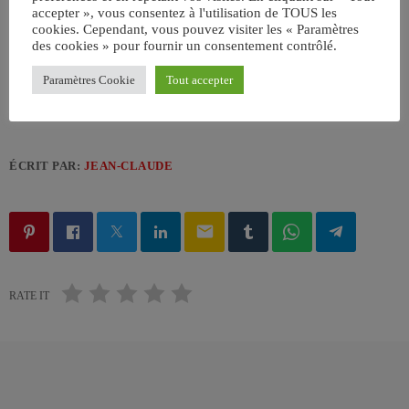
accepter », vous consentez à l'utilisation de TOUS les
Generic Luxury Sedan Stock Image by KHI,Inc.
cookies. Cependant, vous pouvez visiter les « Paramètres
des cookies » pour fournir un consentement contrôlé.
Paramètres Cookie
Tout accepter
ÉCRIT PAR:
JEAN-CLAUDE
email
RATE IT