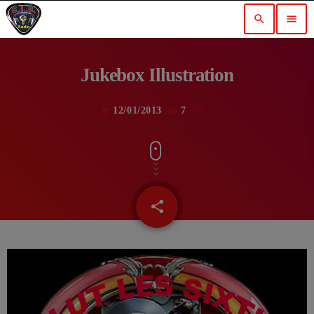
search
menu
Jukebox Illustration
12/01/2013
7
today
share
email