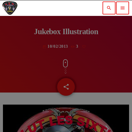
search
menu
Jukebox Illustration
10/02/2013
3
today
share
email