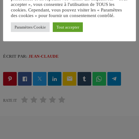
accepter », vous consentez à l'utilisation de TOUS les
Generic Luxury Sedan Stock Image by KHI,Inc.
cookies. Cependant, vous pouvez visiter les « Paramètres
des cookies » pour fournir un consentement contrôlé.
Paramètres Cookie
Tout accepter
ÉCRIT PAR:
JEAN-CLAUDE
email
RATE IT