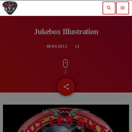
search
menu
Jukebox Illustration
08/03/2013
12
today
share
email