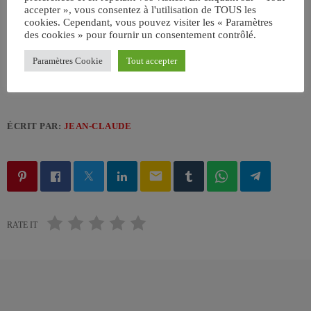
accepter », vous consentez à l'utilisation de TOUS les
Generic Luxury Sedan Stock Image by KHI,Inc.
cookies. Cependant, vous pouvez visiter les « Paramètres
des cookies » pour fournir un consentement contrôlé.
Paramètres Cookie
Tout accepter
ÉCRIT PAR:
JEAN-CLAUDE
email
RATE IT