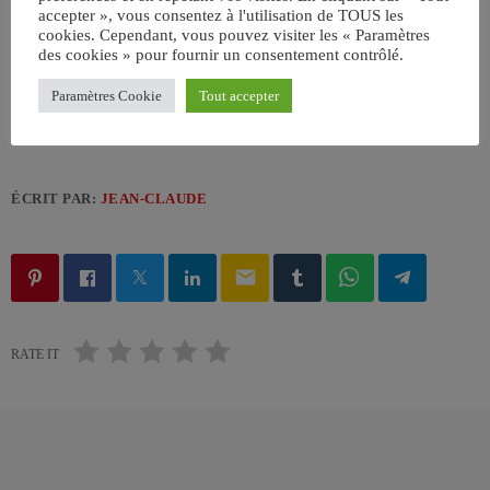
accepter », vous consentez à l'utilisation de TOUS les
Generic Luxury Sedan Stock Image by KHI,Inc.
cookies. Cependant, vous pouvez visiter les « Paramètres
des cookies » pour fournir un consentement contrôlé.
Paramètres Cookie
Tout accepter
ÉCRIT PAR:
JEAN-CLAUDE
email
RATE IT