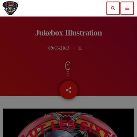
search
menu
Jukebox Illustration
09/05/2013
11
today
share
email