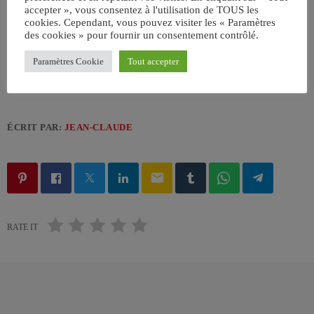
accepter », vous consentez à l'utilisation de TOUS les
Generic Luxury Sedan Stock Image by KHI,Inc.
cookies. Cependant, vous pouvez visiter les « Paramètres
des cookies » pour fournir un consentement contrôlé.
Paramètres Cookie
Tout accepter
ÉCRIT PAR:
JEAN-CLAUDE
email
RATE IT