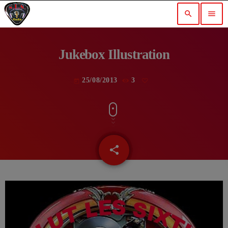
search
menu
Jukebox Illustration
25/08/2013
3
today
share
email