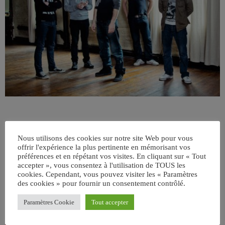
Nous utilisons des cookies sur notre site Web pour vous
offrir l'expérience la plus pertinente en mémorisant vos
préférences et en répétant vos visites. En cliquant sur « Tout
accepter », vous consentez à l'utilisation de TOUS les
cookies. Cependant, vous pouvez visiter les « Paramètres
ÉCRIT PAR:
JEAN-CLAUDE
des cookies » pour fournir un consentement contrôlé.
Paramètres Cookie
Tout accepter
email