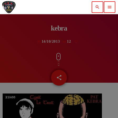
search
menu
kebra
14/10/2013
12
today
share
email