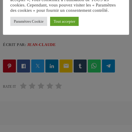
cookies. Cependant, vous pouvez visiter les « Paramètres
des cookies » pour fournir un consentement contrôlé.
Paramètres Cookie
Tout accepter
ÉCRIT PAR:
JEAN-CLAUDE
email
RATE IT