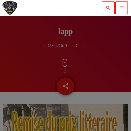
search
menu
lapp
28/11/2013
7
today
share
email