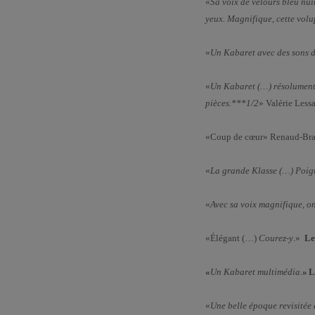
«
Sa voix de velours bleu nui
yeux. Magnifique, cette vol
«
Un Kabaret avec des sons 
«
Un Kabaret (…) résolument 
pièces.***1/2
» Valérie Less
«Coup de cœur» Renaud-Br
«
La grande Klasse (…) Poign
«
Avec sa voix magnifique, o
«Élégant (…)
Courez-y
.»
Le
«
Un Kabaret multimédia.
» 
«
Une belle époque revisitée 