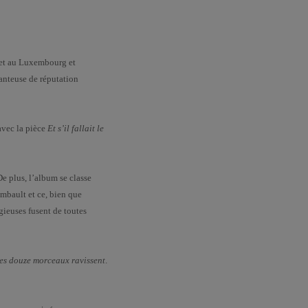
e et au Luxembourg et
anteuse de réputation
avec la pièce
Et s’il fallait le
e plus, l’album se classe
mbault et ce, bien que
gieuses fusent de toutes
Les douze morceaux ravissent
.