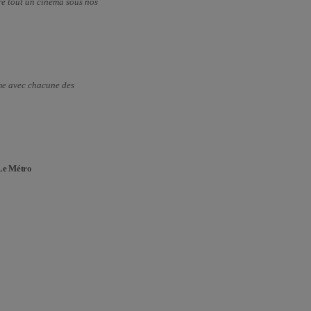
re tout un cinéma sous nos
me avec chacune des
Le Métro