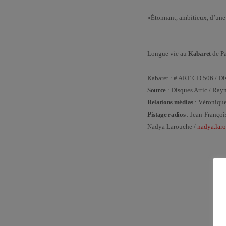
«Étonnant, ambitieux, d’une
Longue vie au
Kabaret
de Pa
Kabaret : # ART CD 506 / Dis
Source
: Disques Artic / Ra
Relations médias
: Véroniqu
Pistage radios
: Jean-Françoi
Nadya Larouche /
nadya.lar