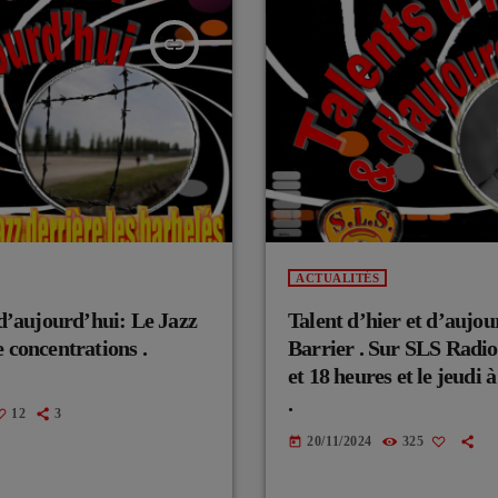
insert_link
ACTUALITÉS
 d’aujourd’hui: Le Jazz
Talent d’hier et d’aujou
 concentrations .
Barrier . Sur SLS Radio
et 18 heures et le jeudi 
.
12
3
20/11/2024
325
today