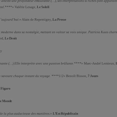
t atteint une profondeur émouvante (…), ses interprétations si riches font apparaît
upté.****
» Valérie Lesage,
Le Soleil
d’aujourd’hui
.» Alain de Repentigny,
La Presse
moderne dans sa nostalgie, mettant en valeur sa voix unique. Patricia Kaas char
ard,
Le Droit
ay
ante (…) Elle interprète avec une passion brûlante.****
» Marc-André Lemieux,
n savoure chaque instant du voyage. ****1/2
» Benoît Bisson,
7 Jours
 Figaro
Le Monde
de la plus audacieuse des manières.
»
L’Est Républicain