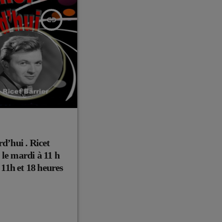
insert_link
rd’hui . Ricet
 le mardi à 11 h
à 11h et 18 heures