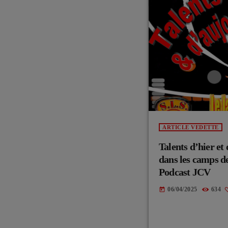
ARTICLE VEDETTE
Talents d’hier et
dans les camps de
Podcast JCV
06/04/2025
634
today