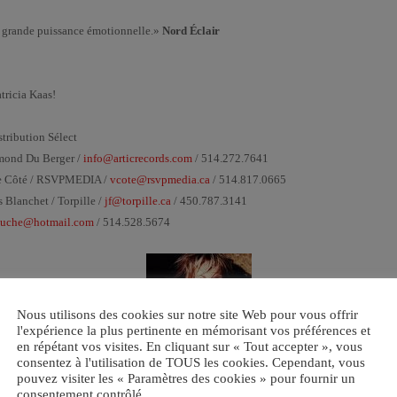
 grande puissance émotionnelle.»
Nord Éclair
tricia Kaas!
tribution Sélect
ymond Du Berger /
info@articrecords.com
/ 514.272.7641
e Côté / RSVPMEDIA /
vcote@rsvpmedia.ca
/ 514.817.0665
s Blanchet / Torpille /
jf@torpille.ca
/ 450.787.3141
ouche@hotmail.com
/ 514.528.5674
Nous utilisons des cookies sur notre site Web pour vous offrir
l'expérience la plus pertinente en mémorisant vos préférences et
en répétant vos visites. En cliquant sur « Tout accepter », vous
consentez à l'utilisation de TOUS les cookies. Cependant, vous
pouvez visiter les « Paramètres des cookies » pour fournir un
consentement contrôlé.