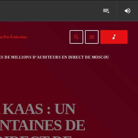
volume_up
playlist_play
search
menu
music_note
e Des Émissions
NES DE MILLIONS D’AUDITEURS EN DIRECT DE MOSCOU
 KAAS : UN
NTAINES DE