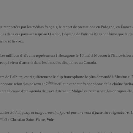
e rapportées par les médias français, le report de prestations en Pologne, en Franc
ues dans ces pays ainsi qu’au Québec, l’équipe de Patricia Kaas confirme que la ch
orme et la voix
.
seize millions d’albums représentera l’Hexagone le 16 mai à Moscou à l’Eurovision 
et
qui vient d’atterrir dans les bacs des disquaires au Canada.
titre de l’album, est régulièrement le clip francophone le plus demandé à Musimax. D
ième
ncophone selon
Soundscan
et 7
meilleur vendeur francophone de la chaîne Archa
ésenter à cause d’un agenda de travail dément. Malgré cette absence, les critiques élo
ées 30 (…) jazzy et langoureux (…) porté par une voix à juste titre légendaire. 
1/2» Christian Saint-Pierre,
Voir