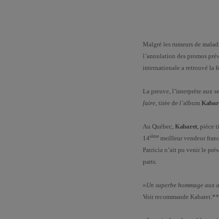
Malgré les rumeurs de maladi
l’annulation des promos prév
internationale a retrouvé la f
La preuve, l’interprète aux 
faire
, tirée de l’album
Kabar
Au Québec,
Kabaret
, pièce 
ième
14
meilleur vendeur fra
Patricia n’ait pu venir le pr
parts.
«
Un superbe hommage aux ann
Voir recommande Kabaret.***