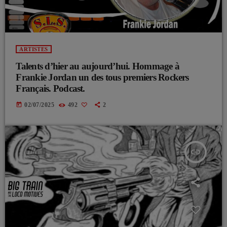
ARTISTES
Talents d’hier au aujourd’hui. Hommage à
Frankie Jordan un des tous premiers Rockers
Français. Podcast.
today
02/07/2025
492
2
insert_link