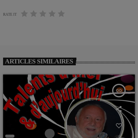
RATE IT
ARTICLES SIMILAIRES
insert_link