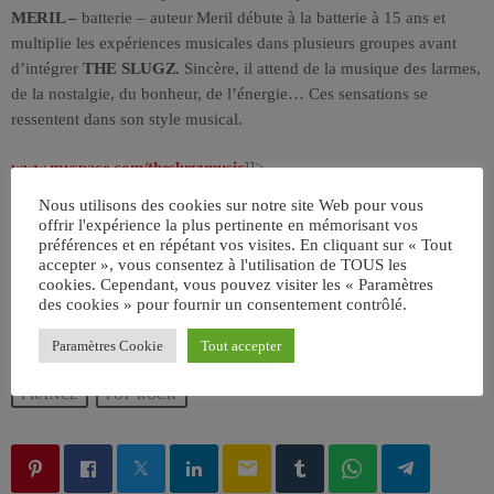
MERIL –
batterie – auteur
Meril débute à la batterie à 15 ans et
multiplie les expériences musicales dans plusieurs groupes avant
d’intégrer
THE SLUGZ
. Sincère, il attend de la musique des larmes,
de la nostalgie, du bonheur, de l’énergie… Ces sensations se
ressentent dans son style musical.
www.myspace.com/theslugzmusic
]]>
Nous utilisons des cookies sur notre site Web pour vous
offrir l'expérience la plus pertinente en mémorisant vos
préférences et en répétant vos visites. En cliquant sur « Tout
accepter », vous consentez à l'utilisation de TOUS les
cookies. Cependant, vous pouvez visiter les « Paramètres
des cookies » pour fournir un consentement contrôlé.
ÉCRIT PAR:
JEAN-CLAUDE
Paramètres Cookie
Tout accepter
FRANCE
POP ROCK
email