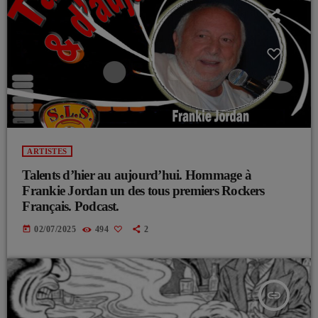
ARTISTES
Talents d’hier au aujourd’hui. Hommage à
Frankie Jordan un des tous premiers Rockers
Français. Podcast.
today
02/07/2025
494
2
insert_link