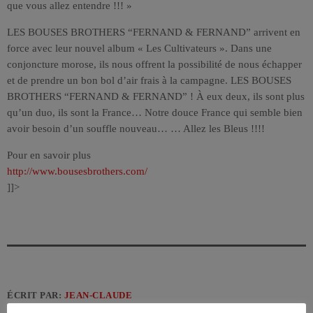
que vous allez entendre !!! »
LES BOUSES BROTHERS “FERNAND & FERNAND” arrivent en
force avec leur nouvel album « Les Cultivateurs ». Dans une
conjoncture morose, ils nous offrent la possibilité de nous échapper
et de prendre un bon bol d’air frais à la campagne. LES BOUSES
BROTHERS “FERNAND & FERNAND” ! À eux deux, ils sont plus
qu’un duo, ils sont la France… Notre douce France qui semble bien
avoir besoin d’un souffle nouveau… … Allez les Bleus !!!!
Pour en savoir plus
http://www.bousesbrothers.com/
]]>
ÉCRIT PAR:
JEAN-CLAUDE