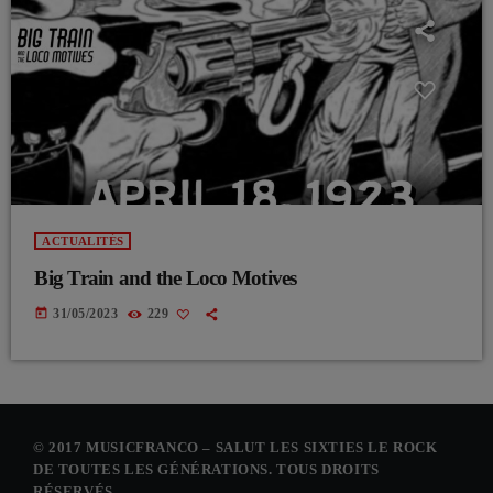
ACTUALITÉS
Big Train and the Loco Motives
today
31/05/2023
229
© 2017 MUSICFRANCO – SALUT LES SIXTIES LE ROCK
DE TOUTES LES GÉNÉRATIONS. TOUS DROITS
RÉSERVÉS