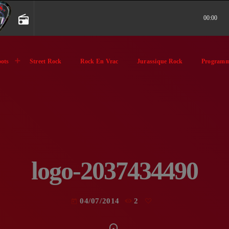
radio
00:00
ots
Street Rock
Rock En Vrac
Jurassique Rock
Programm
logo-2037434490
04/07/2014
2
today