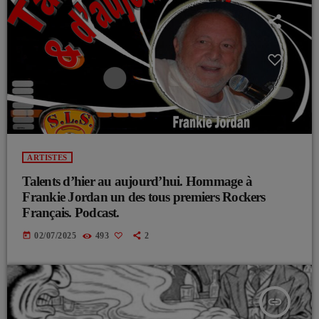
ARTISTES
Talents d’hier au aujourd’hui. Hommage à
Frankie Jordan un des tous premiers Rockers
Français. Podcast.
today
02/07/2025
493
2
insert_link