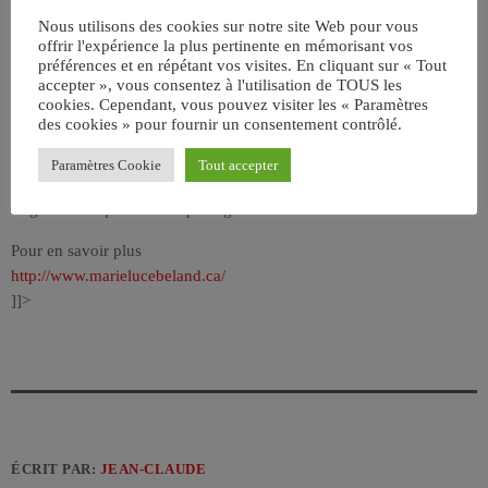
À chaque fois, la jeune chanteuse retrouvait ce plaisir de conquérir
Nous utilisons des cookies sur notre site Web pour vous
de nouvelles foules, savourant chacun de ces instants magiques qui
offrir l'expérience la plus pertinente en mémorisant vos
préférences et en répétant vos visites. En cliquant sur « Tout
s’inscrivaient dorénavant dans sa carrière.
accepter », vous consentez à l'utilisation de TOUS les
cookies. Cependant, vous pouvez visiter les « Paramètres
À la fin de l’été 2007 parut enfin son tout premier album , À
des cookies » pour fournir un consentement contrôlé.
l’envers. Avec ce premier disque, Marie-Luce Béland démontre
toute sa fougue et sa détermination, mais aussi son plaisir à mordre
Paramètres Cookie
Tout accepter
dans la vie. Une jeune chanteuse qui assume totalement son
originalité et qui sème au passage des étincelles de bonheur.
Pour en savoir plus
http://www.marielucebeland.ca/
]]>
ÉCRIT PAR:
JEAN-CLAUDE