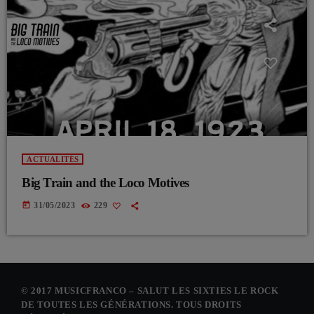
ACTUALITÉS
Big Train and the Loco Motives
today
31/05/2023
229
© 2017 MUSICFRANCO – SALUT LES SIXTIES LE ROCK
DE TOUTES LES GÉNÉRATIONS. TOUS DROITS