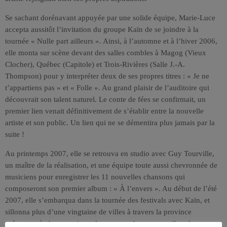
Se sachant dorénavant appuyée par une solide équipe, Marie-Luce
accepta aussitôt l’invitation du groupe Kaïn de se joindre à la
tournée « Nulle part ailleurs ». Ainsi, à l’automne et à l’hiver 2006,
elle monta sur scène devant des salles combles à Magog (Vieux
Clocher), Québec (Capitole) et Trois-Rivières (Salle J.-A.
Thompson) pour y interpréter deux de ses propres titres : « Je ne
t’appartiens pas » et « Folle ». Au grand plaisir de l’auditoire qui
découvrait son talent naturel. Le conte de fées se confirmait, un
premier lien venait définitivement de s’établir entre la nouvelle
artiste et son public. Un lien qui ne se démentira plus jamais par la
suite !
Au printemps 2007, elle se retrouva en studio avec Guy Tourville,
un maître de la réalisation, et une équipe toute aussi chevronnée de
musiciens pour enregistrer les 11 nouvelles chansons qui
composeront son premier album : « À l’envers ». Au début de l’été
2007, elle s’embarqua dans la tournée des festivals avec Kaïn, et
sillonna plus d’une vingtaine de villes à travers la province
présentant à chaque soir quelques-unes de ses nouvelles chansons.