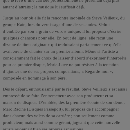
que le rêve d’une carrière professionnelle ne présentait déjà plus
autant d’attraits ; la musique lui suffisait déjà.
Jusqu’au jour où elle fit la rencontre inopinée de Steve Veilleux, du
groupe Kaïn, lors du vernissage d’une de ses amies. Séduit
d’emblée par son « grain de voix » unique, il lui proposa d’écrire
quelques chansons pour elle. En bout de ligne, elle reçut une
dizaine de titres originaux qui traduisaient parfaitement ce qu’elle
avait envie de chanter sur un premier album. Même si l’artiste a
consciemment fait le choix de laisser d’abord s’exprimer l’interprète
pour ce premier disque, Marie-Luce ne put résister à la tentation
d’ajouter une de ses propres compositions, « Regarde-moi »,
composée en hommage à son père.
Dès le départ, enthousiasmé par le résultat, Steve Veilleux s’est aussi
empressé de se faire l’entremetteur avec son producteur et sa
maison de disques. D’emblée, dès la première écoute de son démo,
Marc Racine (Disques Passeport), lui proposa de l’accompagner
dans chacun des volets de sa carrière ; non seulement comme
producteur, mais aussi comme gérant, jugeant que cette nouvelle
artiste rejoignait bien ses propres aspirations.