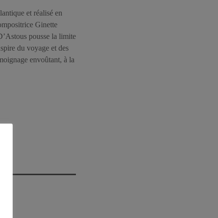
ntique et réalisé en
compositrice Ginette
 D’Astous pousse la limite
inspire du voyage et des
émoignage envoûtant, à la