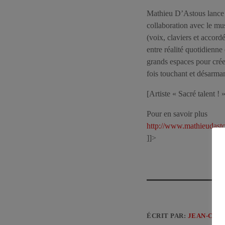
Mathieu D’Astous lance 
collaboration avec le mus
(voix, claviers et accord
entre réalité quotidienne
grands espaces pour crée
fois touchant et désarman
[Artiste « Sacré talent ! 
Pour en savoir plus
http://www.mathieudast
]]>
ÉCRIT PAR:
JEAN-CLA