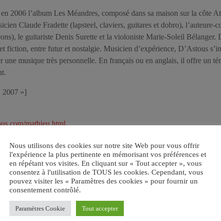
en 2006 l’album Les Méandres, composé dans sa maison sur la côte Atla
icien Claude Fradette (lapsteel, claviers, guitares et dobro), l’auteure-
éons), le guitariste Denis Surette et la violoniste Marie-Soleil Bélanger.
 et fiction, entre futur et nostalgie. Musicien d’expérience, D’Astous s’
r une musique très personnelle. En français ou en anglais, il offre un t
t.
» 2007 »]
ous.com/mathieu.html
Nous utilisons des cookies sur notre site Web pour vous offrir
l'expérience la plus pertinente en mémorisant vos préférences et
en répétant vos visites. En cliquant sur « Tout accepter », vous
consentez à l'utilisation de TOUS les cookies. Cependant, vous
pouvez visiter les « Paramètres des cookies » pour fournir un
consentement contrôlé.
Paramètres Cookie
Tout accepter
UDE