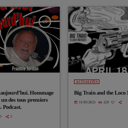
insert_link
ACTUALITÉS
au aujourd’hui. Hommage
Big Train and the Loco
 un des tous premiers
31/05/2023
229
today
. Podcast.
2