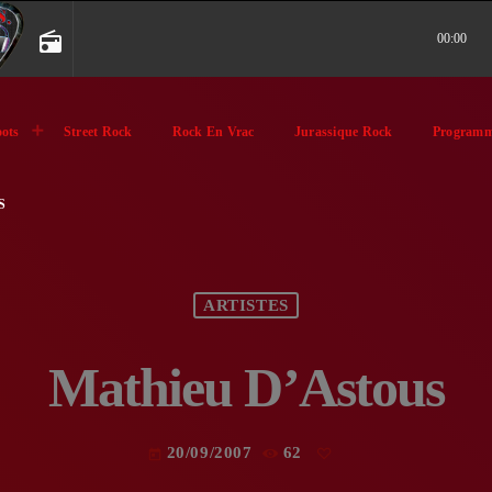
radio
00:00
ots
Street Rock
Rock En Vrac
Jurassique Rock
Programm
S
ARTISTES
Mathieu D’Astous
20/09/2007
62
today