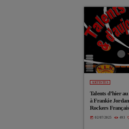
ARTISTES
Talents d’hier 
à Frankie Jordan
Rockers Français
02/07/2025
493
today