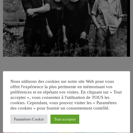
Nous utilisons des cookies sur notre site Web pour vous
offrir l'expérience la plus pertinente en mémorisant vos
préférences et en répétant vos visites. En cliquant sur « Tout
accepter », vous consentez à l'utilisation de TOUS les
cookies. Cependant, vous pouvez visiter les « Paramètres
ÉCRIT PAR:
JEAN-CLAUDE
des cookies » pour fournir un consentement contrôlé.
Paramètres Cookie
Tout accepter
email