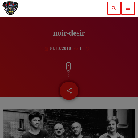
search
menu
noir-desir
01/12/2010
1
today
share
email