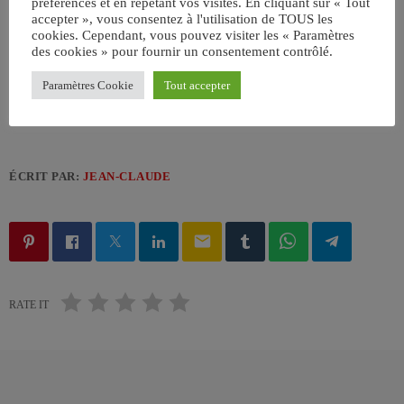
préférences et en répétant vos visites. En cliquant sur « Tout
accepter », vous consentez à l'utilisation de TOUS les
cookies. Cependant, vous pouvez visiter les « Paramètres
des cookies » pour fournir un consentement contrôlé.
Paramètres Cookie
Tout accepter
ÉCRIT PAR:
JEAN-CLAUDE
email
RATE IT