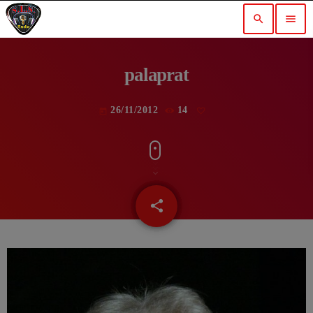
search
menu
palaprat
26/11/2012
14
today
share
email