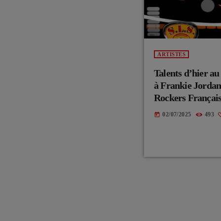
ARTISTES
Talents d’hier 
à Frankie Jordan
Rockers Français
02/07/2025
493
today