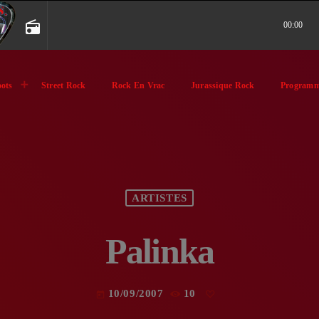
radio
00:00
ots
Street Rock
Rock En Vrac
Jurassique Rock
Programm
ARTISTES
Palinka
10/09/2007
10
today