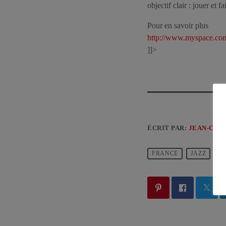
objectif clair : jouer et 
Pour en savoir plus
http://www.myspace.com
]]>
ÉCRIT PAR:
JEAN-CLA
FRANCE
JAZZ