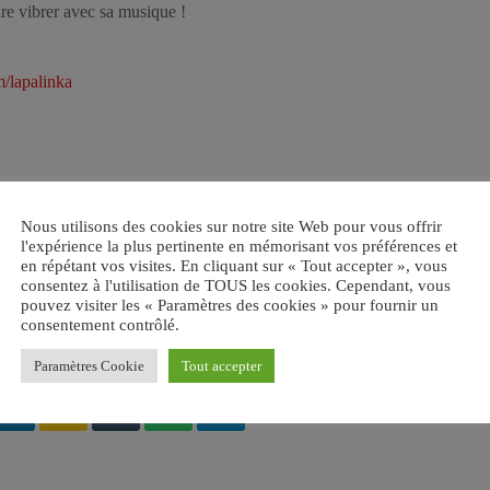
faire vibrer avec sa musique !
/lapalinka
Nous utilisons des cookies sur notre site Web pour vous offrir
l'expérience la plus pertinente en mémorisant vos préférences et
en répétant vos visites. En cliquant sur « Tout accepter », vous
UDE
consentez à l'utilisation de TOUS les cookies. Cependant, vous
pouvez visiter les « Paramètres des cookies » pour fournir un
consentement contrôlé.
Paramètres Cookie
Tout accepter
email
RATE IT