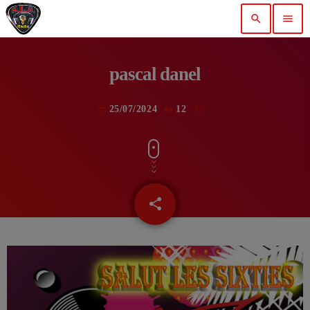
search
menu
pascal danel
25/07/2024
12
today
share
email