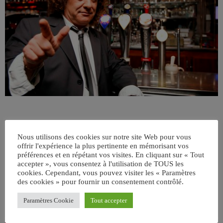
Nous utilisons des cookies sur notre site Web pour vous
offrir l'expérience la plus pertinente en mémorisant vos
préférences et en répétant vos visites. En cliquant sur « Tout
accepter », vous consentez à l'utilisation de TOUS les
cookies. Cependant, vous pouvez visiter les « Paramètres
ÉCRIT PAR:
JEAN-CLAUDE
des cookies » pour fournir un consentement contrôlé.
Paramètres Cookie
Tout accepter
email