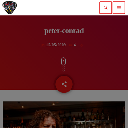
search
menu
peter-conrad
15/05/2009
4
today
share
email