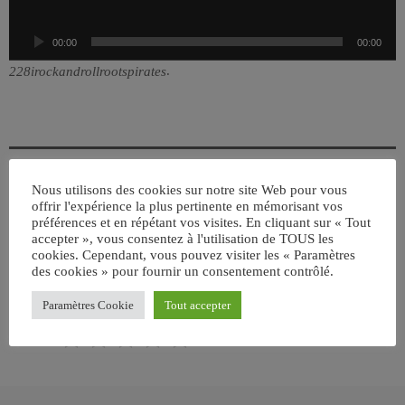
e
u
00:00
00:00
r
a
.
228irockandrollrootspirates
u
d
i
o
Nous utilisons des cookies sur notre site Web pour vous
offrir l'expérience la plus pertinente en mémorisant vos
ÉCRIT PAR:
JEAN-CLAUDE
préférences et en répétant vos visites. En cliquant sur « Tout
accepter », vous consentez à l'utilisation de TOUS les
cookies. Cependant, vous pouvez visiter les « Paramètres
des cookies » pour fournir un consentement contrôlé.
email
Paramètres Cookie
Tout accepter
RATE IT