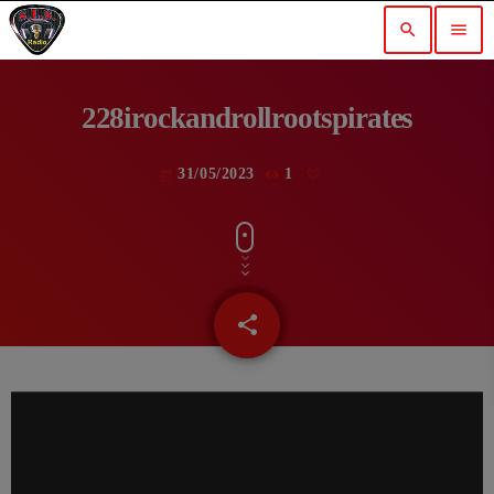
search
menu
228irockandrollrootspirates
31/05/2023
1
today
share
email
L
e
c
t