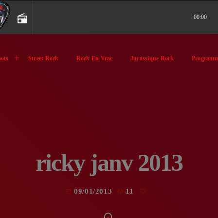
radio
00:00
ots
Street Rock
Rock En Vrac
Jurassique Rock
Programm
ricky janv 2013
09/01/2013
11
today