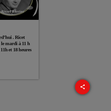
rd’hui . Ricet
 le mardi à 11 h
à 11h et 18 heures
share
email