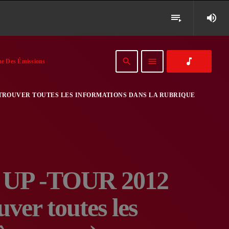
volume_up
playlist_play
search
menu
music_note
e Des Émissions
 RETROUVER TOUTES LES INFORMATIONS DANS LA RUBRIQUE
 UP -TOUR 2012
er toutes les