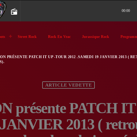
radio
00:00
ots
Street Rock
Rock En Vrac
Jurassique Rock
Programm
N PRÉSENTE PATCH IT UP -TOUR 2012 .SAMEDI 19 JANVIER 2013 (
).
ARTICLE VEDETTE
présente PATCH IT
ANVIER 2013 ( retrouv