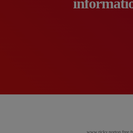
informati
www.ricky.norton.free.f