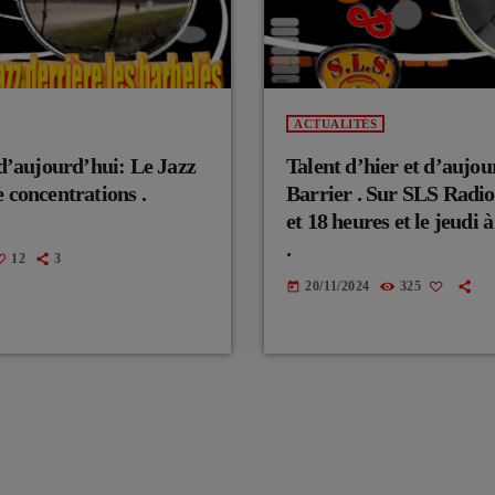
ACTUALITÉS
 d’aujourd’hui: Le Jazz
Talent d’hier et d’aujou
 concentrations .
Barrier . Sur SLS Radio
et 18 heures et le jeudi 
.
12
3
20/11/2024
325
today