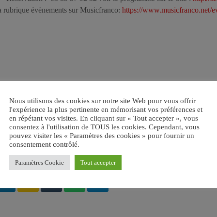
la rubrique évènements sur Musicfranco:
https://www.musicfranco.net/e
Nous utilisons des cookies sur notre site Web pour vous offrir
l'expérience la plus pertinente en mémorisant vos préférences et
en répétant vos visites. En cliquant sur « Tout accepter », vous
UDE
consentez à l'utilisation de TOUS les cookies. Cependant, vous
pouvez visiter les « Paramètres des cookies » pour fournir un
consentement contrôlé.
OOMERS
FRANCE
ROCK AND ROLL
ROCK SIXTIES
Paramètres Cookie
Tout accepter
email
RATE IT