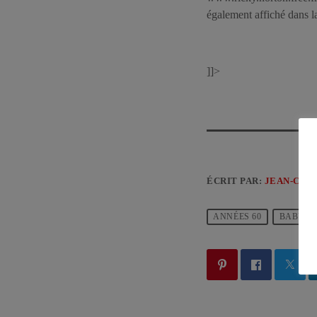
également affiché dans 
]]>
ÉCRIT PAR:
JEAN-CLA
ANNÉES 60
BABY B