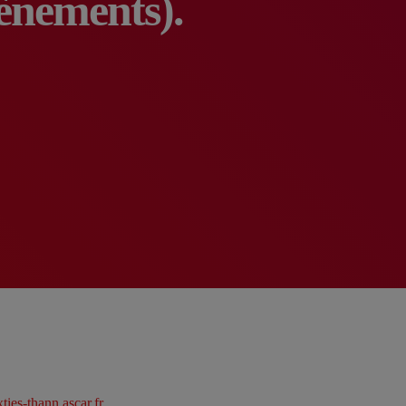
ènements).
ixties-thann.ascar.fr