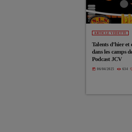
ARTICLE VEDETTE
Talents d’hier et
dans les camps de
Podcast JCV
06/04/2025
634
today