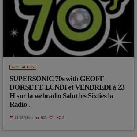
ACTUALITÉS
SUPERSONIC 70s with GEOFF
DORSETT. LUNDI et VENDREDI à 23
H sur la webradio Salut les Sixties la
Radio .
today
21/03/2024
965
2