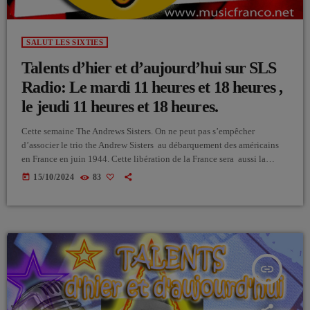
SALUT LES SIXTIES
Talents d’hier et d’aujourd’hui sur SLS
Radio: Le mardi 11 heures et 18 heures ,
le jeudi 11 heures et 18 heures.
Cette semaine The Andrews Sisters. On ne peut pas s’empêcher
d’associer le trio the Andrew Sisters au débarquement des américains
en France en juin 1944. Cette libération de la France sera aussi la
libération d’une jeunesse trop longtemps muselée et qui tombera
today
15/10/2024
83
littéralement amoureux des nouveaux rythmes américains qui nous
arriveront en vagues successives. Les fasts foods et le coca-cola
arriveront un peu plus tard quoique dans une de leurs […]
insert_link