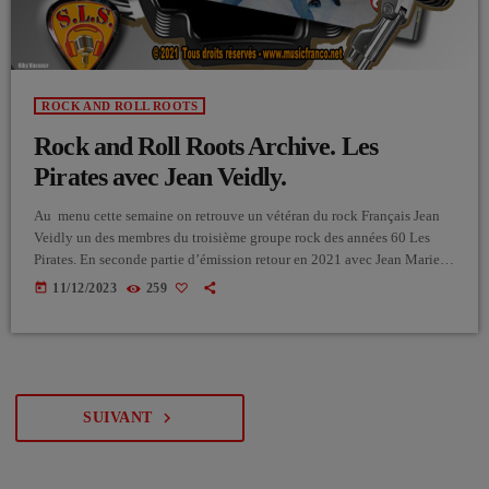
ROCK AND ROLL ROOTS
Rock and Roll Roots Archive. Les
Pirates avec Jean Veidly.
Au menu cette semaine on retrouve un vétéran du rock Français Jean
Veidly un des membres du troisième groupe rock des années 60 Les
Pirates. En seconde partie d’émission retour en 2021 avec Jean Marie
d’Human Approach qui nous présente un nouveau titre "Love in the
today
11/12/2023
259
Afteroon"
navigate_next
SUIVANT