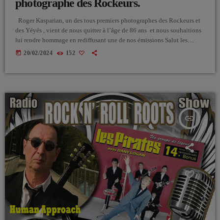
photographe des Rockeurs.
Roger Kasparian, un des tous premiers photographes des Rockeurs et
des Yéyés , vient de nous quitter à l’âge de 86 ans et nous souhaitions
lui rendre hommage en rediffusant une de nos émissions Salut les
Sixties où il était notre invité. Il nous avait donné rendez-vous dans
today
20/02/2024
152
son studio de photographie basé à Montreuil en région parisienne,
studio qui était resté dans son jus des années 50. Un […]
insert_link