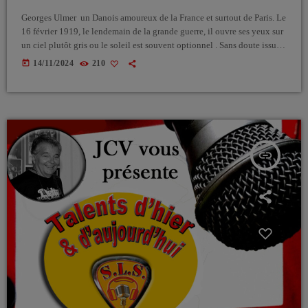
Georges Ulmer un Danois amoureux de la France et surtout de Paris. Le
16 février 1919, le lendemain de la grande guerre, il ouvre ses yeux sur
un ciel plutôt gris ou le soleil est souvent optionnel . Sans doute issu
d’une famille aisée , son père Georg , sans E, Ulmer grand sculpteur
today
14/11/2024
210
décède alors que l’autre Georges avec un E avait tout juste un an.
Quelque temps après […]
insert_link