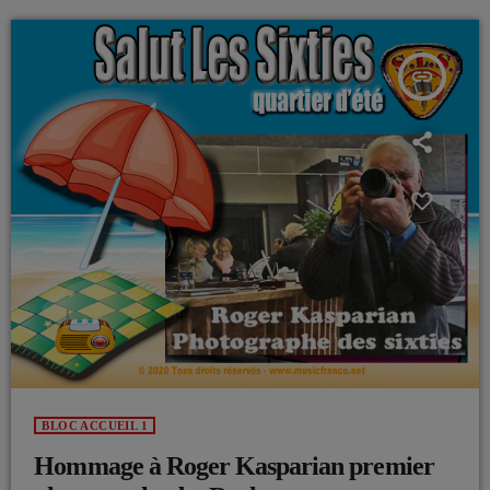
insert_link
BLOC ACCUEIL 1
Hommage à Roger Kasparian premier