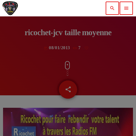
search
menu
ricochet-jcv taille moyenne
08/01/2013
7
today
share
email