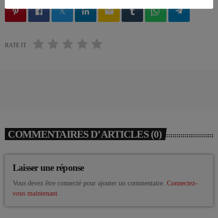
email
RATE IT
COMMENTAIRES D’ARTICLES (0)
Laisser une réponse
Vous devez être connecté pour ajouter un commentaire.
Connectez-
vous maintenant