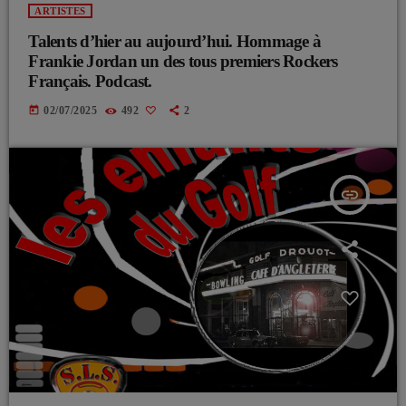
ARTISTES
Talents d’hier au aujourd’hui. Hommage à
Frankie Jordan un des tous premiers Rockers
Français. Podcast.
today
02/07/2025
492
2
insert_link