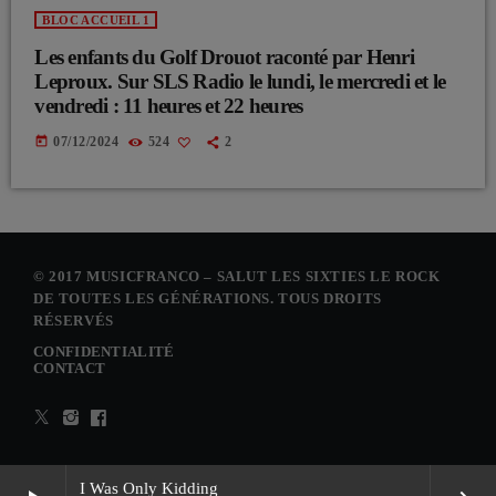
BLOC ACCUEIL 1
Les enfants du Golf Drouot raconté par Henri
Leproux. Sur SLS Radio le lundi, le mercredi et le
vendredi : 11 heures et 22 heures
today
07/12/2024
524
2
© 2017 MUSICFRANCO – SALUT LES SIXTIES LE ROCK
DE TOUTES LES GÉNÉRATIONS. TOUS DROITS
RÉSERVÉS
CONFIDENTIALITÉ
CONTACT
I Was Only Kidding