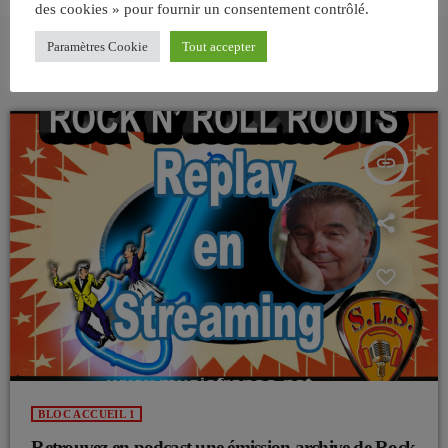
des cookies » pour fournir un consentement contrôlé.
Paramètres Cookie
Tout accepter
ARTICLES SIMILAIRES
insert_link
BLOC ACCUEIL 1
Retrouvez en podcast une émission archive de Rock