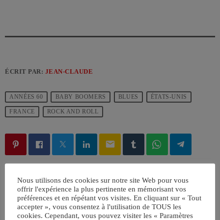
ÉCRIT PAR:
JEAN-CLAUDE
ANNÉES 60
BABY BOOMERS
BLUES
ÉTATS-UNIS
FRANCE
ROCK AND ROLL
email
RATE IT
Nous utilisons des cookies sur notre site Web pour vous
offrir l'expérience la plus pertinente en mémorisant vos
préférences et en répétant vos visites. En cliquant sur « Tout
accepter », vous consentez à l'utilisation de TOUS les
cookies. Cependant, vous pouvez visiter les « Paramètres