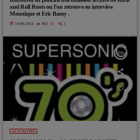
and Roll Roots ou l’on retrouve en interview
Moustique et Eric Bamy .
today
19/06/2024
863
3
insert_link
ACTUALITÉS