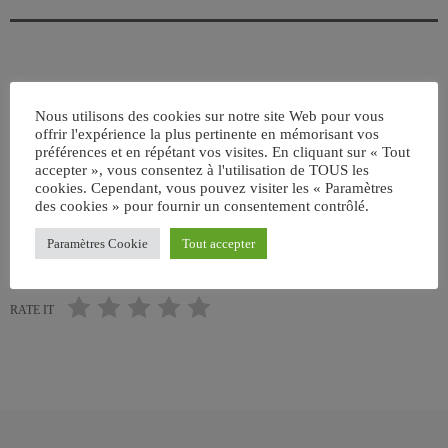
ÉCRIT PAR:
JEAN-CLAUDE
Nous utilisons des cookies sur notre site Web pour vous
offrir l'expérience la plus pertinente en mémorisant vos
ANGLETERRE
ANNÉES 60
ÉTATS-UNIS
FRANCE
préférences et en répétant vos visites. En cliquant sur « Tout
accepter », vous consentez à l'utilisation de TOUS les
ROCK AND ROLL
ROCKABILLY
WORLD MUSIC
cookies. Cependant, vous pouvez visiter les « Paramètres
des cookies » pour fournir un consentement contrôlé.
email
Paramètres Cookie
Tout accepter
RATE IT