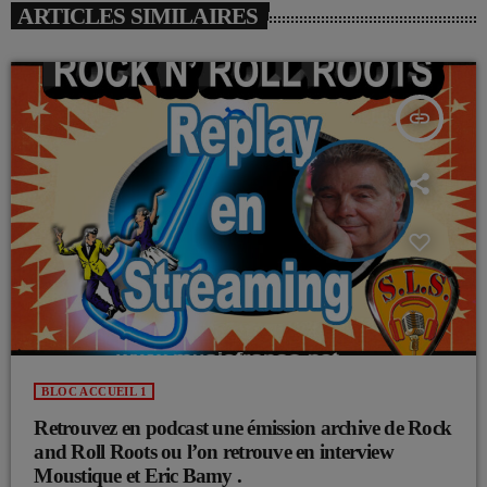
ARTICLES SIMILAIRES
insert_link
BLOC ACCUEIL 1
Retrouvez en podcast une émission archive de Rock
and Roll Roots ou l’on retrouve en interview
Moustique et Eric Bamy .