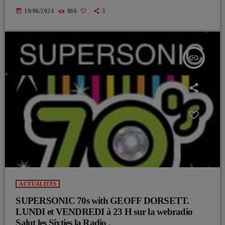
today
19/06/2024
866
3
insert_link
ACTUALITÉS
SUPERSONIC 70s with GEOFF DORSETT.
LUNDI et VENDREDI à 23 H sur la webradio
Salut les Sixties la Radio .