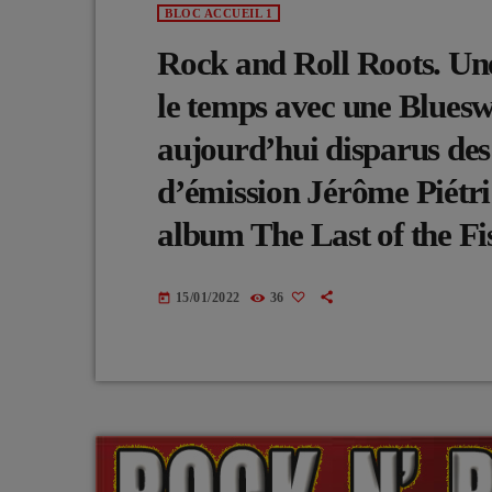
BLOC ACCUEIL 1
Rock and Roll Roots. Une
le temps avec une Blue
aujourd’hui disparus des
d’émission Jérôme Piétri
album The Last of the Fi
15/01/2022
36
today