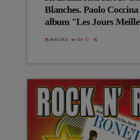
Blanches. Paolo Coccina 
album "Les Jours Meille
06/03/2022
318
today