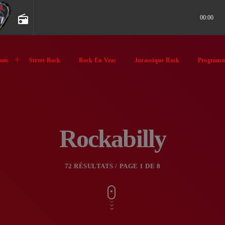
radio
00:00
ots
Street Rock
Rock En Vrac
Jurassique Rock
Programm
Rockabilly
72 RÉSULTATS / PAGE 1 DE 8