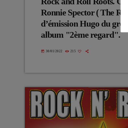
Rock and Roll Roots. C
Ronnie Spector ( The Ron
d’émission Hugo du grou
album "2ème regard".
30/01/2022
215
today