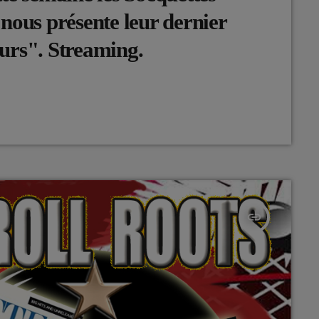
nous présente leur dernier
urs". Streaming.
insert_link