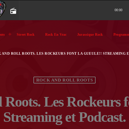
radio
00:00
ots
Street Rock
Rock En Vrac
Jurassique Rock
Programm
 AND ROLL ROOTS. LES ROCKEURS FONT LA GUEULE!! STREAMING E
ROCK AND ROLL ROOTS
 Roots. Les Rockeurs fo
Streaming et Podcast.