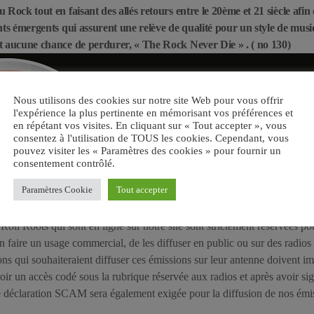
 Rock tout en faisant des allés retours entre le 20ème et 21 siècle afin
nts émergents qui assurent une relève de qualité pour un style de mus
t aucune chance de perdurer, « The Rock Never Die » . ( no 130)
Nous utilisons des cookies sur notre site Web pour vous offrir
l'expérience la plus pertinente en mémorisant vos préférences et
en répétant vos visites. En cliquant sur « Tout accepter », vous
consentez à l'utilisation de TOUS les cookies. Cependant, vous
pouvez visiter les « Paramètres des cookies » pour fournir un
consentement contrôlé.
Paramètres Cookie
Tout accepter
ll Roots qui sont en ligne sur notre site sont strictement réservées pou
en faire un usage commercial, de les diffuser en public ou sur des rad
ons qui souhaiteraient diffuser ces émissions sur leur antenne doivent i
oir un accès codé sous la rubrique réservée aux radios et après avoir s
e déclaration SCAM sera également exigée pour la diffusion de nos émi