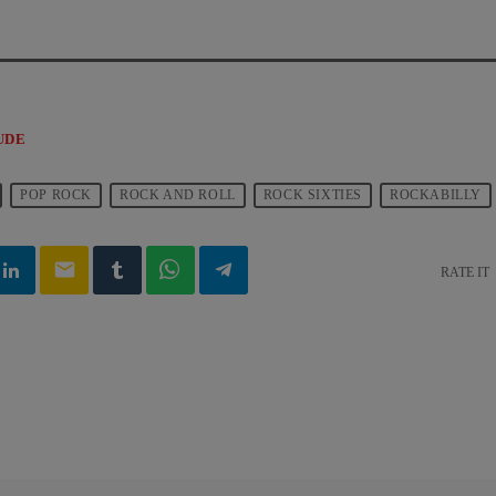
UDE
POP ROCK
ROCK AND ROLL
ROCK SIXTIES
ROCKABILLY
email
RATE IT