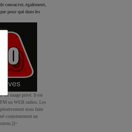
 de consacrer, également,
ique pour qui dans les
r un usage privé. Il est
ios FM ou WEB radios. Les
mpérativement nous faire
igné conjointement un
ssions.]]>