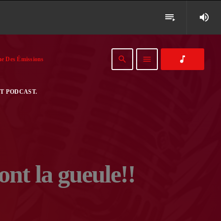
volume_up
playlist_play
search
menu
music_note
e Des Émissions
T PODCAST.
nt la gueule!!