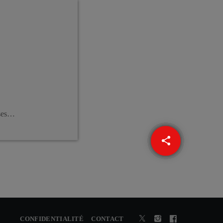
sses…
share
email
CONFIDENTIALITÉ
CONTACT