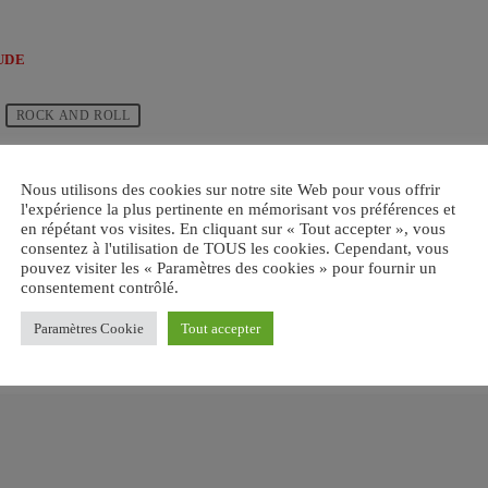
UDE
ROCK AND ROLL
email
Nous utilisons des cookies sur notre site Web pour vous offrir
RATE IT
l'expérience la plus pertinente en mémorisant vos préférences et
en répétant vos visites. En cliquant sur « Tout accepter », vous
consentez à l'utilisation de TOUS les cookies. Cependant, vous
pouvez visiter les « Paramètres des cookies » pour fournir un
consentement contrôlé.
Paramètres Cookie
Tout accepter