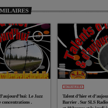
IMILAIRES
insert_link
ACTUALITÉS
 d’aujourd’hui: Le Jazz
Talent d’hier et d’aujou
 concentrations .
Barrier . Sur SLS Radio
et 18 heures et le jeudi 