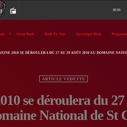
radio
00:00
ots
Street Rock
Rock En Vrac
Jurassique Rock
Programm
SEINE 2010 SE DÉROULERA DU 27 AU 29 AOÛT 2010 AU DOMAINE NATI
ARTICLE VEDETTE
010 se déroulera du 27
maine National de St 