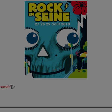
com/fr/
]]>