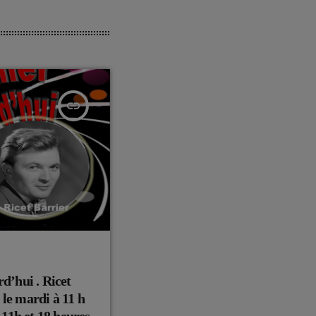
insert_link
rd’hui . Ricet
 le mardi à 11 h
à 11h et 18 heures