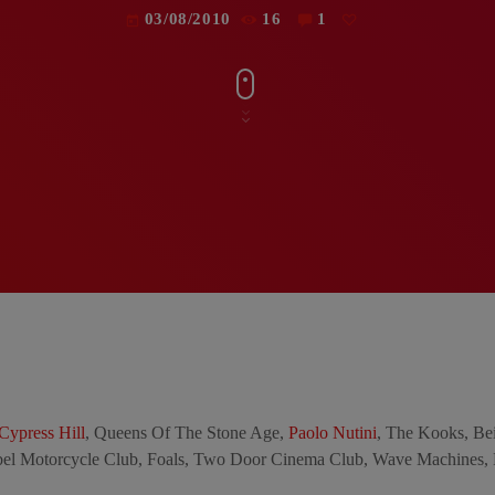
03/08/2010
16
1
today
Cypress Hill
, Queens Of The Stone Age,
Paolo Nutini
, The Kooks, Be
bel Motorcycle Club, Foals, Two Door Cinema Club, Wave Machines, F