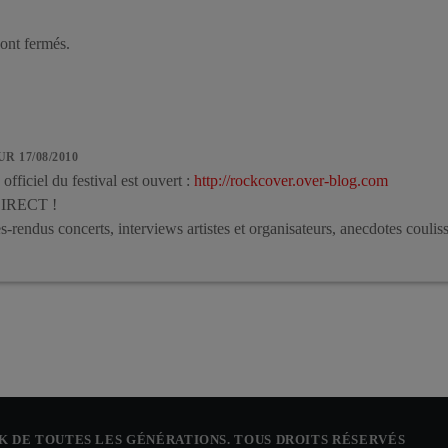
ont fermés.
UR 17/08/2010
officiel du festival est ouvert :
http://rockcover.over-blog.com
DIRECT !
-rendus concerts, interviews artistes et organisateurs, anecdotes couli
CK DE TOUTES LES GÉNÉRATIONS. TOUS DROITS RÉSERVÉS