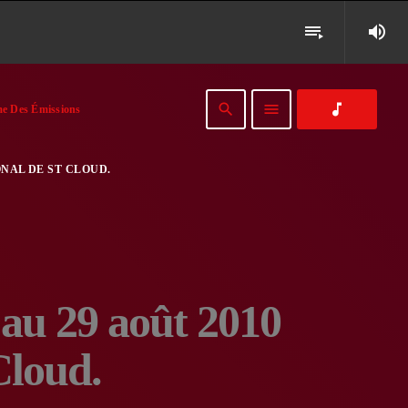
volume_up
playlist_play
search
menu
music_note
e Des Émissions
ONAL DE ST CLOUD.
 au 29 août 2010
Cloud.