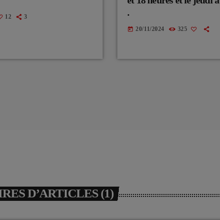
.
12
3
20/11/2024
325
today
ES D’ARTICLES (1)