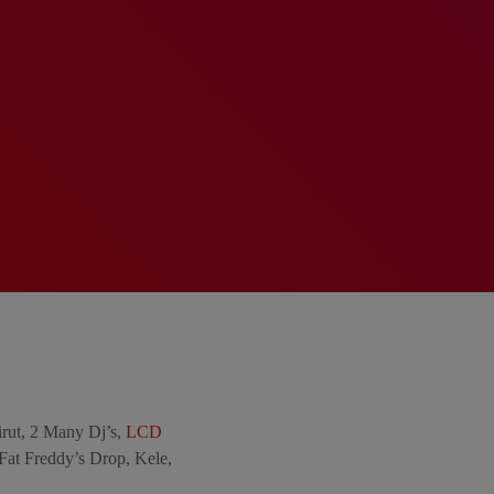
irut, 2 Many Dj’s,
LCD
at Freddy’s Drop, Kele,