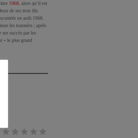
embre
1968
, alors qu’il est
eux de ses trois fils
ncontrée en août 1968.
inue les tournées ; après
e ses succès par les
st « le plus grand