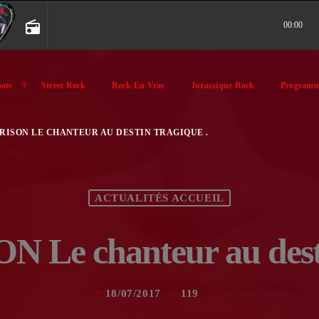
radio
00:00
ots
Street Rock
Rock En Vrac
Jurassique Rock
Programm
RISON LE CHANTEUR AU DESTIN TRAGIQUE .
ACTUALITÉS ACCUEIL
Le chanteur au desti
18/07/2017
119
today