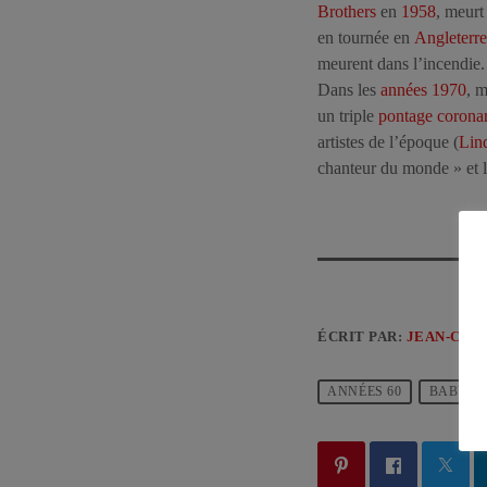
Brothers
en
1958
, meurt
en tournée en
Angleterre
meurent dans l’incendie
Dans les
années 1970
, m
un triple
pontage corona
artistes de l’époque (
Lin
chanteur du monde » et 
ÉCRIT PAR:
JEAN-CLA
ANNÉES 60
BABY B