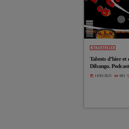
ACTUALITÉS
Talents d’hier e
Dibango. Podcas
14/01/2025
602
today