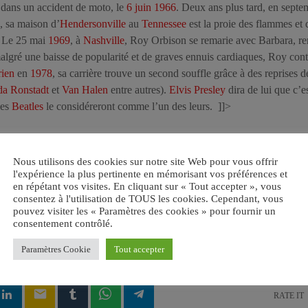
 dans un accident de moto, le
6 juin
1966
. Deux ans plus tard, en sept
, sa maison d’
Hendersonville
au
Tennessee
est la proie des flammes et d
. Le 25 mai
1969
, à
Nashville
, Roy Orbison se remarie avec Barbara, re
algré une baisse de popularité et de graves ennuis cardiaques, Roy cont
rien
en
1978
, sa carrière trouve un second souffle grâce à des reprises d
da Ronstadt
et
Van Halen
entre autres).
Elvis Presley
dira de lui que c’e
les
Beatles
le considéreront comme l’un des leurs. ]]>
Nous utilisons des cookies sur notre site Web pour vous offrir
l'expérience la plus pertinente en mémorisant vos préférences et
en répétant vos visites. En cliquant sur « Tout accepter », vous
consentez à l'utilisation de TOUS les cookies. Cependant, vous
pouvez visiter les « Paramètres des cookies » pour fournir un
UDE
consentement contrôlé.
OOMERS
BLUES
ÉTATS-UNIS
Paramètres Cookie
Tout accepter
email
RATE IT