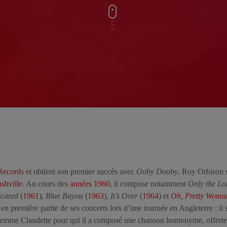
Records
et obtient son premier succès avec
Ooby Dooby
. Roy Orbison s
shville
. Au cours des
années 1960
, il compose notamment
Only the Lo
cared
(
1961
),
Blue Bayou
(
1963
),
It’s Over
(
1964
) et
Oh, Pretty Woma
 en première partie de ses concerts lors d’une tournée en Angleterre : il 
a femme Claudette pour qui il a composé une chanson homonyme, offert