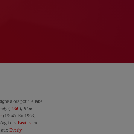
igne alors pour le label
nely
(
1960
),
Blue
n
(1964). En 1963,
s’agit des
Beatles
en
e aux
Everly