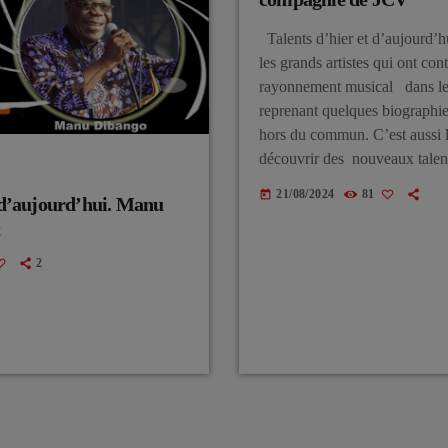
Talents d’hier et d’aujourd’hu
les grands artistes qui ont con
rayonnement musical dans le
reprenant quelques biographi
hors du commun. C’est aussi 
découvrir des nouveaux talen
différents pour un public à l
21/08/2024
81
today
t d’aujourd’hui. Manu
t
2