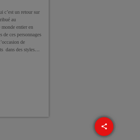
i c’est un retour sur
tribué au
 monde entier en
es de ces personnages
l’occasion de
ts dans des styles
a recherche […]
share
email