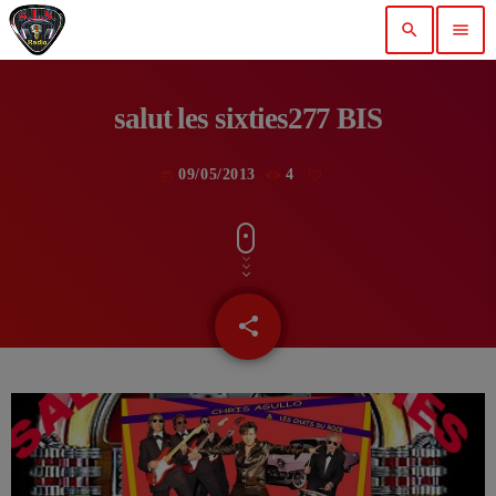
search
menu
salut les sixties277 BIS
09/05/2013
4
today
share
email