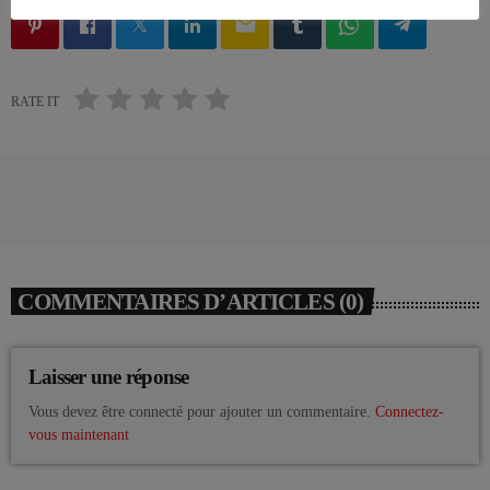
email
RATE IT
COMMENTAIRES D’ARTICLES (0)
Laisser une réponse
Vous devez être connecté pour ajouter un commentaire.
Connectez-
vous maintenant