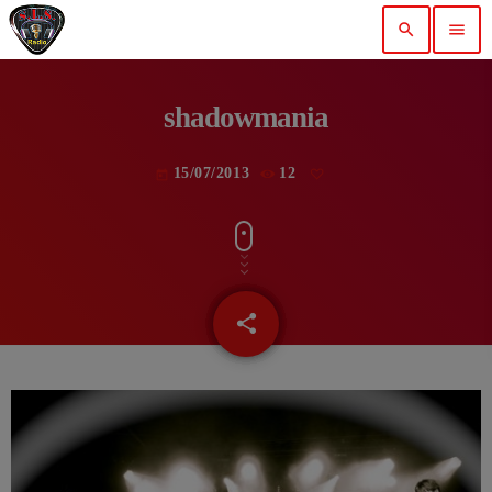
search
menu
shadowmania
15/07/2013
12
today
share
email