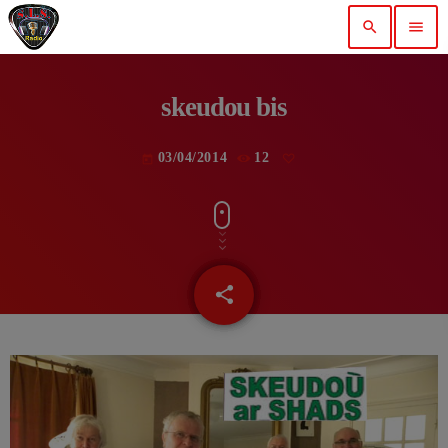
search
menu
skeudou bis
03/04/2014
12
today
share
email