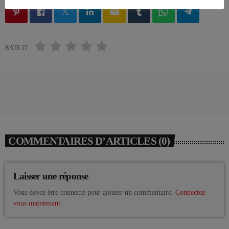
email
RATE IT
COMMENTAIRES D’ARTICLES (0)
Laisser une réponse
Vous devez être connecté pour ajouter un commentaire.
Connectez-
vous maintenant