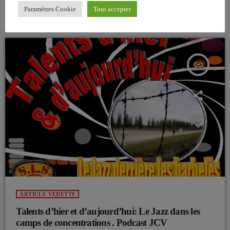
Paramètres Cookie
Tout accepter
ARTICLES SIMILAIRES
insert_link
ARTICLE VEDETTE
Talents d’hier et d’aujourd’hui: Le Jazz dans les
camps de concentrations . Podcast JCV