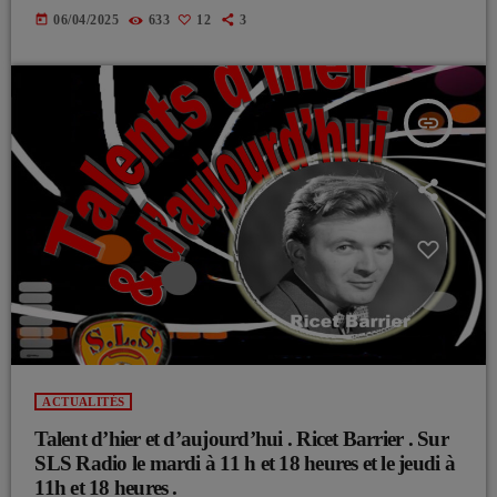
today
06/04/2025
633
12
3
insert_link
ACTUALITÉS
Talent d’hier et d’aujourd’hui . Ricet Barrier . Sur
SLS Radio le mardi à 11 h et 18 heures et le jeudi à
11h et 18 heures .