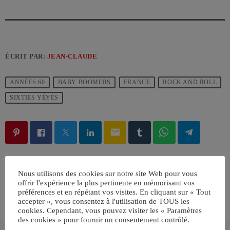
ÉCRIT PAR:
JEAN-CLAUDE
ANNÉES 60
BABY BOOMERS
FRANCE
ROCK AND ROLL
SIXTIES YÉYÉS
email
RATE IT
Nous utilisons des cookies sur notre site Web pour vous
offrir l'expérience la plus pertinente en mémorisant vos
préférences et en répétant vos visites. En cliquant sur « Tout
accepter », vous consentez à l'utilisation de TOUS les
cookies. Cependant, vous pouvez visiter les « Paramètres
des cookies » pour fournir un consentement contrôlé.