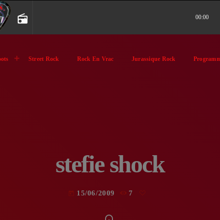
radio
00:00
ots
Street Rock
Rock En Vrac
Jurassique Rock
Programm
stefie shock
15/06/2009
7
today