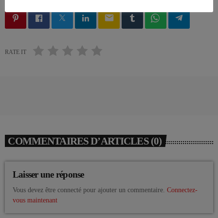
email
RATE IT
COMMENTAIRES D’ARTICLES (0)
Laisser une réponse
Vous devez être connecté pour ajouter un commentaire.
Connectez-
vous maintenant