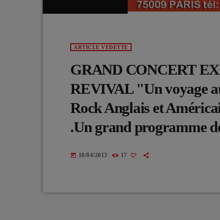
ARTICLE VEDETTE
GRAND CONCERT EXCL
REVIVAL "Un voyage au 
Rock Anglais et América
.Un grand programme de
18/04/2013
17
today