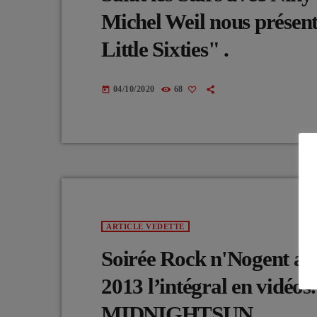
Michel Weil nous présent
Little Sixties" .
04/10/2020
68
today
ARTICLE VEDETTE
Soirée Rock n'Nogent au 
2013 l’intégral en vidéos
MIDNIGHTSUN.