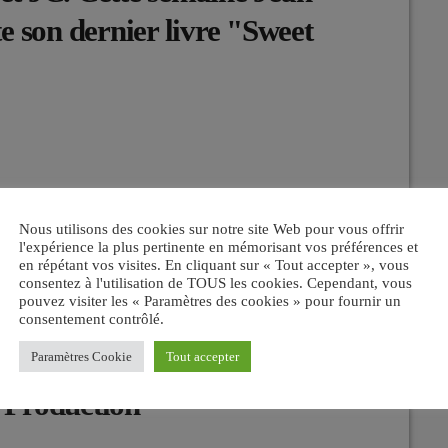
e son dernier livre "Sweet
Nous utilisons des cookies sur notre site Web pour vous offrir
l'expérience la plus pertinente en mémorisant vos préférences et
en répétant vos visites. En cliquant sur « Tout accepter », vous
consentez à l'utilisation de TOUS les cookies. Cependant, vous
pouvez visiter les « Paramètres des cookies » pour fournir un
consentement contrôlé.
Pavillon Baltard du 6 avril
Paramètres Cookie
Tout accepter
. Production