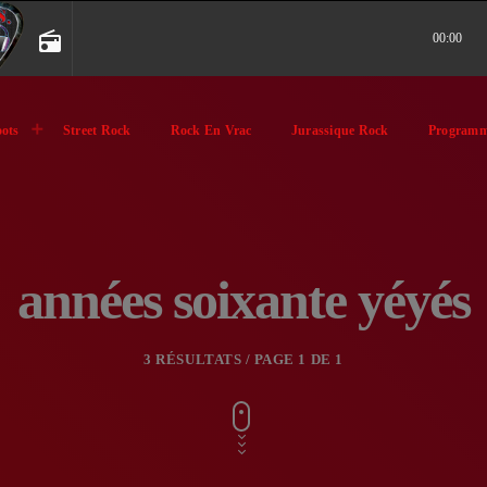
radio
00:00
ots
Street Rock
Rock En Vrac
Jurassique Rock
Programm
années soixante yéyés
3 RÉSULTATS / PAGE 1 DE 1