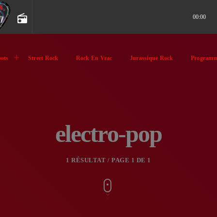
radio
00:00
ots
Street Rock
Rock En Vrac
Jurassique Rock
Programm
electro-pop
1 RÉSULTAT / PAGE 1 DE 1